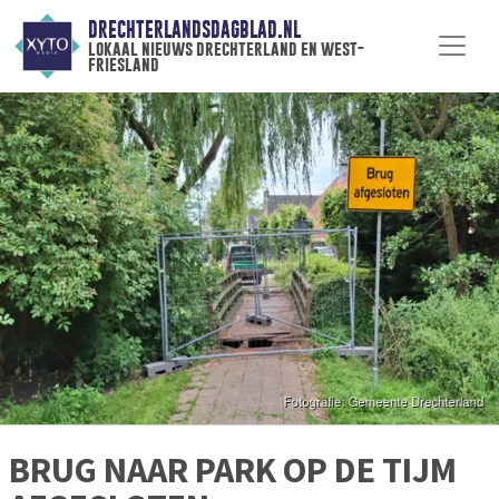
DRECHTERLANDSDAGBLAD.NL
lokaal nieuws drechterland en west-
friesland
BRUG NAAR PARK OP DE TIJM