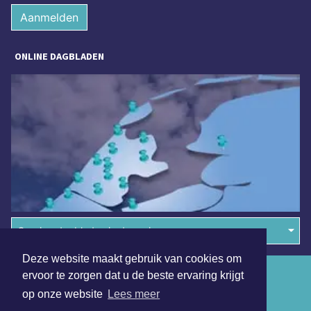
Aanmelden
ONLINE DAGBLADEN
Overige dagbladen in de regio
Deze website maakt gebruik van cookies om
Algemene voorwaarden
ervoor te zorgen dat u de beste ervaring krijgt
op onze website
Lees meer
Disclaimer