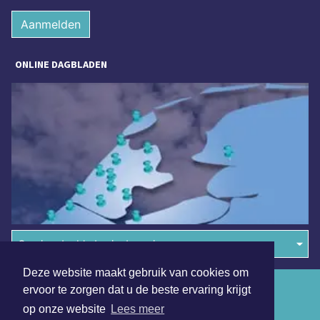
Aanmelden
ONLINE DAGBLADEN
Overige dagbladen in de regio
Deze website maakt gebruik van cookies om
Algemene voorwaarden
ervoor te zorgen dat u de beste ervaring krijgt
op onze website
Lees meer
Disclaimer