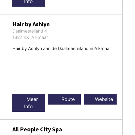
Info
Hair by Ashlyn
Daalmeereiland 4
1827 KX Alkmaar
Hair by Ashlyn aan de Daalmeereiland in Alkmaar
Meer
Route
Website
Info
All People City Spa