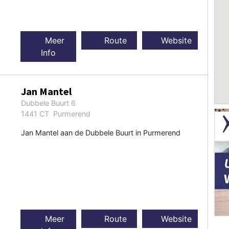
Meer
Route
Website
Info
Jan Mantel
Dubbele Buurt 6
1441 CT Purmerend
Jan Mantel aan de Dubbele Buurt in Purmerend
Meer
Route
Website