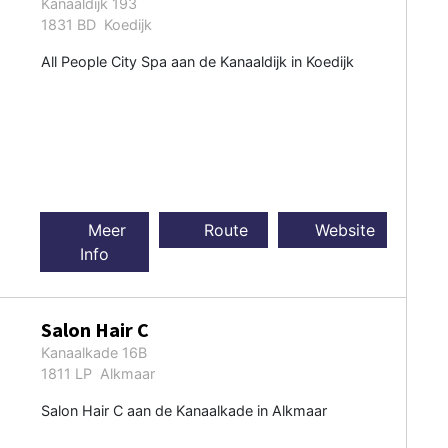
Kanaaldijk 193
1831 BD Koedijk
All People City Spa aan de Kanaaldijk in Koedijk
Meer
Route
Website
Info
Salon Hair C
Kanaalkade 16B
1811 LP Alkmaar
Salon Hair C aan de Kanaalkade in Alkmaar