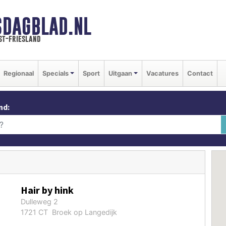
SDAGBLAD.NL
st-friesland
Regionaal
Specials
Sport
Uitgaan
Vacatures
Contact
nd:
Hair by hink
Dulleweg 2
1721 CT Broek op Langedijk