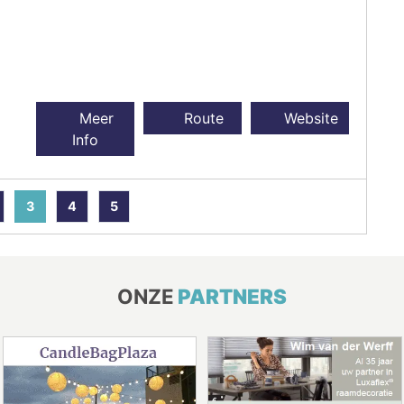
Meer
Route
Website
Info
3
4
5
ONZE
PARTNERS