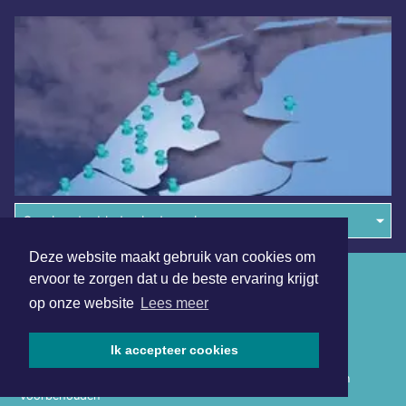
Overige dagbladen in de regio
Deze website maakt gebruik van cookies om
Algemene voorwaarden
ervoor te zorgen dat u de beste ervaring krijgt
op onze website
Lees meer
Disclaimer
Privacy Statement
Ik accepteer cookies
Copyright (c) 2026 | Drechterlandsdagblad.nl - Alle rechten
voorbehouden