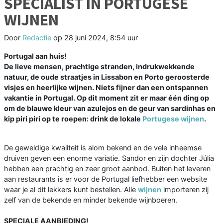
SPECIALIST IN PORTUGESE
WIJNEN
Door
Redactie
op
28 juni 2024, 8:54 uur
Portugal aan huis!
De lieve mensen, prachtige stranden, indrukwekkende
natuur, de oude straatjes in Lissabon en Porto geroosterde
visjes en heerlijke wijnen. Niets fijner dan een ontspannen
vakantie in Portugal. Op dit moment zit er maar één ding op
om de blauwe kleur van azulejos en de geur van sardinhas en
kip piri piri op te roepen: drink de lokale
Portugese wijnen
.
De geweldige kwaliteit is alom bekend en de vele inheemse
druiven geven een enorme variatie. Sandor en zijn dochter Júlia
hebben een prachtig en zeer groot aanbod. Buiten het leveren
aan restaurants is er voor de Portugal liefhebber een website
waar je al dit lekkers kunt bestellen. Alle
wijnen
importeren zij
zelf van de bekende en minder bekende wijnboeren.
SPECIALE AANBIEDING!