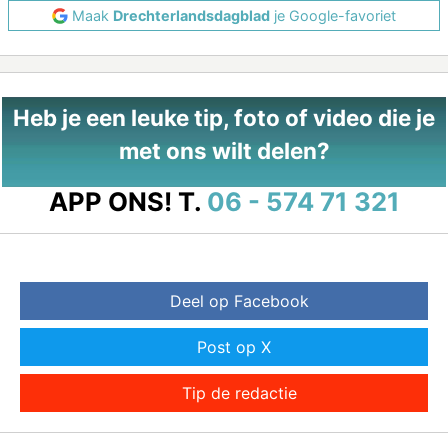
Maak
Drechterlandsdagblad
je Google-favoriet
Heb je een leuke tip, foto of video die je
met ons wilt delen?
APP ONS!
T.
06 - 574 71 321
Deel op Facebook
Post op X
Tip de redactie