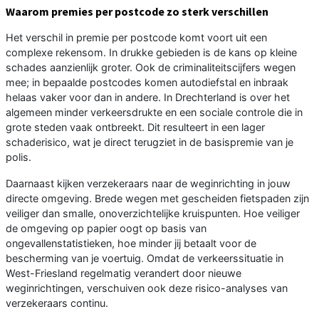
Waarom premies per postcode zo sterk verschillen
Het verschil in premie per postcode komt voort uit een
complexe rekensom. In drukke gebieden is de kans op kleine
schades aanzienlijk groter. Ook de criminaliteitscijfers wegen
mee; in bepaalde postcodes komen autodiefstal en inbraak
helaas vaker voor dan in andere. In Drechterland is over het
algemeen minder verkeersdrukte en een sociale controle die in
grote steden vaak ontbreekt. Dit resulteert in een lager
schaderisico, wat je direct terugziet in de basispremie van je
polis.
Daarnaast kijken verzekeraars naar de weginrichting in jouw
directe omgeving. Brede wegen met gescheiden fietspaden zijn
veiliger dan smalle, onoverzichtelijke kruispunten. Hoe veiliger
de omgeving op papier oogt op basis van
ongevallenstatistieken, hoe minder jij betaalt voor de
bescherming van je voertuig. Omdat de verkeerssituatie in
West-Friesland regelmatig verandert door nieuwe
weginrichtingen, verschuiven ook deze risico-analyses van
verzekeraars continu.