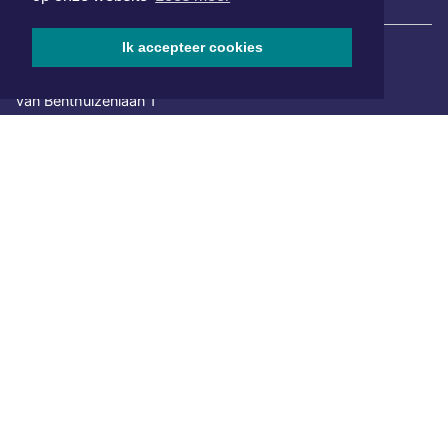
|
Nieuws | Sport | Evenementen
Ik accepteer cookies
Hoofdvestiging:
van Benthuizenlaan 1
1701 BZ Heerhugowaard
072 8200 600
redactie@xyto.nl
www.xyto.nl
SOCIAL MEDIA
NIEUWSBRIEF AANMELDEN
Schrijf je in voor onze nieuwsbrief en krijg wekelijks een
samenvatting van alle gebeurtenissen uit jouw regio.
Aanmelden