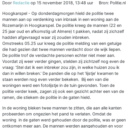
Door
Redactie
op
15 november 2018, 13:48 uur
Bron: Politie.nl
Hoogkarspel - Op donderdagmorgen hield de politie twee
mannen aan op verdenking van inbraak in een woning aan de
Rozemarijn in Hoogkarspel. De politie kreeg de mannen (22 en
25 jaar oud en afkomstig uit Almere) t pakken, nadat zij zichzelf
hadden afgevraagd waar zij zouden inbreken.
Omstreeks 05.25 uur kreeg de politie melding van een getuige
die had gezien dat twee mannen verdacht door de wijk liepen.
De politie trof de verdachte personen echter niet meer aan.
Voordat zij weer verder gingen, stelden zij zichtzelf nog even de
vraag: ‘Stel dat ik een inbreker zou zijn, in welke huizen zou ik
dan in willen breken.’ De panden die op het ‘lijstje’ kwamen te
staan werden nog even verder bekeken. Bij een van die
woningen werd een fotolijstje in de tuin gevonden. Toen de
politie verder keek, zagen zij ook een gezicht achter een van de
ramen, die stiekem de politie in de gaten hield.
In de woning bleken twee mannen te zitten, die aan alle kanten
probeerden om ongezien het pand te verlaten. Omdat de
woning in de gaten werd gehouden door de politie, was er geen
ontkomen meer aan. De mannen werden aangehouden en voor