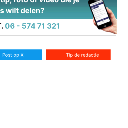
s wilt delen?
.
06 - 574 71 321
Post op X
Tip de redactie