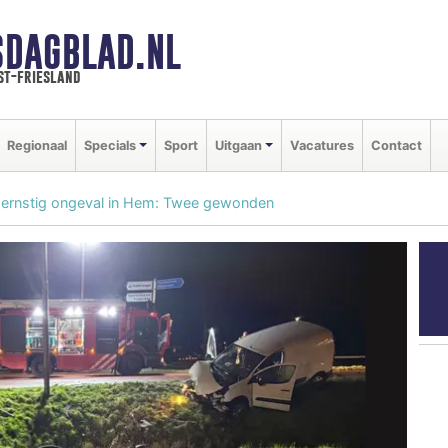
SDAGBLAD.NL
st-friesland
Regionaal
Specials
Sport
Uitgaan
Vacatures
Contact
a ernstig ongeval in Hem: Twee gewonden