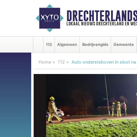
DRECHTERLAND
lokaal nieuws drechterland en we
112
Algemeen
Bedrijvengids
Gemeente
Home
112
Auto ondersteboven in sloot n