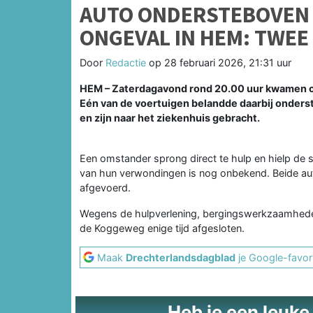
AUTO ONDERSTEBOVEN 
ONGEVAL IN HEM: TWE
Door
Redactie
op
28 februari 2026, 21:31 uur
HEM – Zaterdagavond rond 20.00 uur kwamen op
Eén van de voertuigen belandde daarbij onders
en zijn naar het ziekenhuis gebracht.
Een omstander sprong direct te hulp en hielp de 
van hun verwondingen is nog onbekend. Beide auto
afgevoerd.
Wegens de hulpverlening, bergingswerkzaamhede
de Koggeweg enige tijd afgesloten.
Maak
Drechterlandsdagblad
je Google-favor
Heb je een leuke t