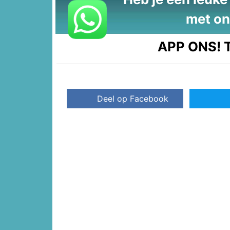
met on
APP ONS!
T
Deel op Facebook