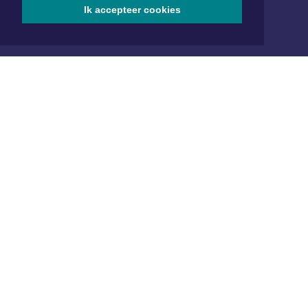
Ik accepteer cookies
SOCIAL MEDIA
NIEUWSBRIEF AANMELDEN
Schrijf je in voor onze nieuwsbrief en krijg wekelijks een
samenvatting van alle gebeurtenissen uit jouw regio.
Aanmelden
ONLINE DAGBLADEN